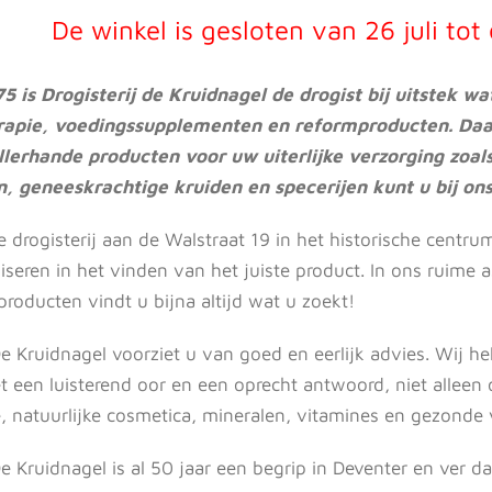
De winkel is gesloten van 26 juli to
75 is Drogisterij de Kruidnagel de drogist bij uitstek 
pie, voedingssupplementen en reformproducten. Daarna
llerhande producten voor uw uiterlijke verzorging zoa
, geneeskrachtige kruiden en specerijen kunt u bij ons
 drogisterij aan de Walstraat 19 in het historische centru
iseren in het vinden van het juiste product. In ons ruime
roducten vindt u bijna altijd wat u zoekt!
De Kruidnagel voorziet u van goed en eerlijk advies. Wij h
 een luisterend oor en een oprecht antwoord, niet alleen
e, natuurlijke cosmetica, mineralen, vitamines en gezonde
De Kruidnagel is al 50 jaar een begrip in Deventer en ver d