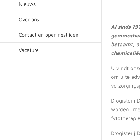
Nieuws
Over ons
Al sinds 19
Contact en openingstijden
gemmothera
betaamt, a
Vacature
chemicaliën
U vindt onze
om u te adv
verzorgingsp
Drogisterij 
worden: met
fytotherapi
Drogisterij 